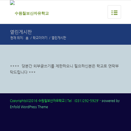
열린게시판
홈
현재 위치:
/
학교이야기
/
열린게시판
**** 당분간 외부글쓰기를 제한하오니 필요하신분은 학교로 연락부
탁드립니다 ***
Copyrights⒞2016 수원칠보산자유학교 | Tel : (031)292-5929’ -
powered by
Enfold WordPress Theme