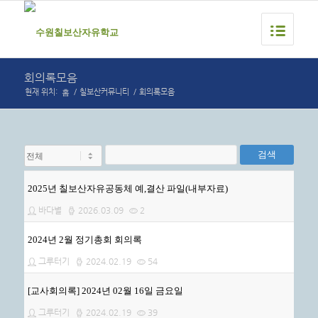
회의록모음
홈
현재 위치:
/
칠보산커뮤니티
/
회의록모음
검색
2025년 칠보산자유공동체 예,결산 파일(내부자료)
바다별
2026.03.09
2
2024년 2월 정기총회 회의록
그루터기
2024.02.19
54
[교사회의록] 2024년 02월 16일 금요일
그루터기
2024.02.19
39