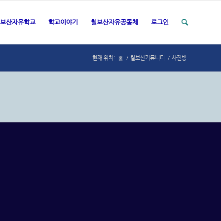
보산자유학교
학교이야기
칠보산자유공동체
로그인
홈
현재 위치:
/
칠보산커뮤니티
/
사진방