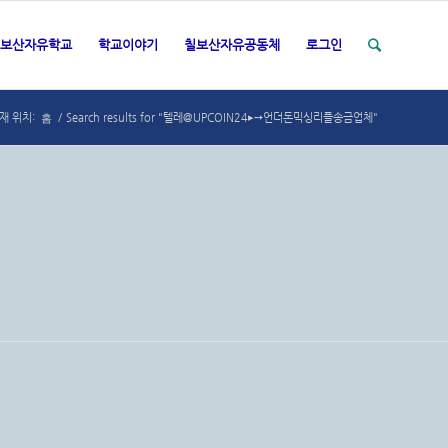
보산자유학교
학교이야기
칠보산자유공동체
로그인
홈
재 위치:
/
Search results for "텔레@UPCOIN24▸➙언더돈믹싱리플송금업체"