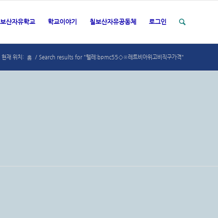
보산자유학교
학교이야기
칠보산자유공동체
로그인
홈
현재 위치:
/
Search results for "텔레:bpmc55◇※레트비아위고비직구가격"