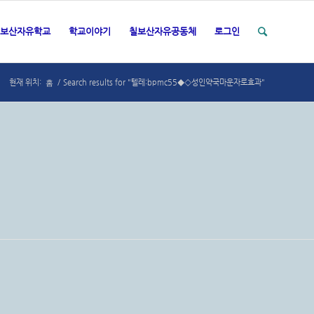
보산자유학교
학교이야기
칠보산자유공동체
로그인
홈
현재 위치:
/
Search results for "텔레:bpmc55◆◇성인약국마운자로효과"